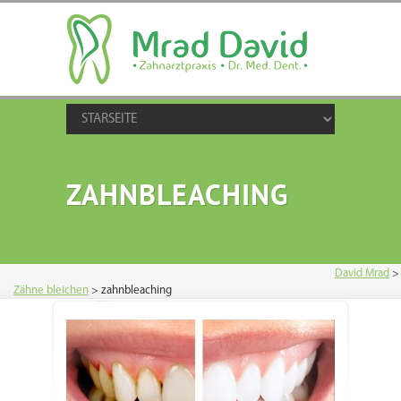
ZAHNBLEACHING
David Mrad
>
Zähne bleichen
>
zahnbleaching