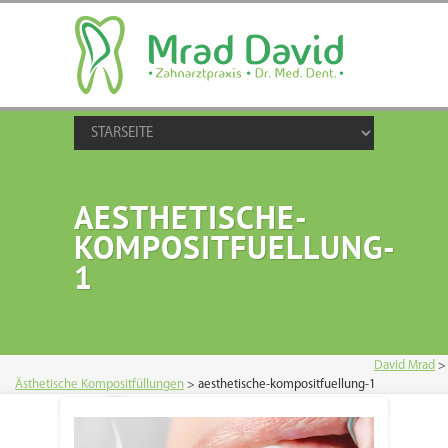
AESTHETISCHE-
KOMPOSITFUELLUNG-
1
David Mrad
>
Ästhetische Kompositfüllungen
>
aesthetische-kompositfuellung-1