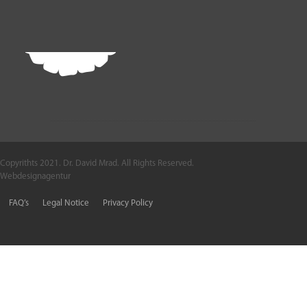
Copyrithts 2021. Dr. David Mrad. All Rights Reserved.
Webdesignagentur
FAQ’s
Legal Notice
Privacy Policy