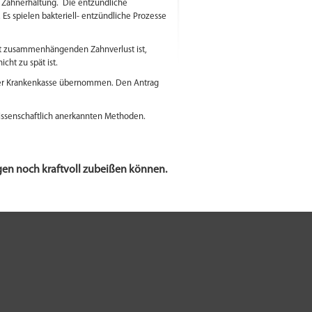
er Zahnerhaltung. Die entzündliche
Es spielen bakteriell- entzündliche Prozesse
it zusammenhängenden Zahnverlust ist,
cht zu spät ist.
der Krankenkasse übernommen. Den Antrag
issenschaftlich anerkannten Methoden.
rgen noch kraftvoll zubeißen können.